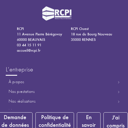
RCPI
RCPI Ouest
11 Avenue Pierre Bérégovoy
18 rue du Bourg Nouveau
60000 BEAUVAIS
35000 RENNES
03 44 15 11 91
accueil@rcpi.fr
l'entreprise
à propos
nos prestations
nos réalisations
notre équipe
Demande
Politique de
En
J'ai
contact
de données
confidentialité
savoir
compris