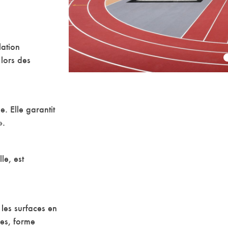
lation
 lors des
. Elle garantit
».
le, est
 les surfaces en
ces, forme