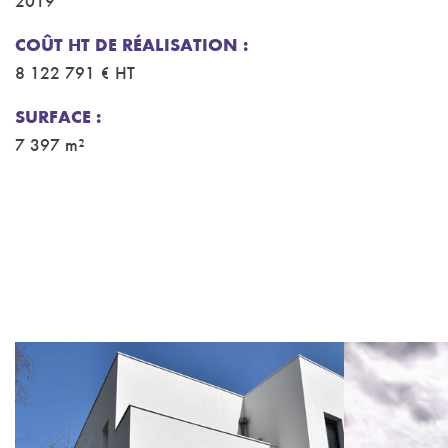
2019
COÛT HT DE RÉALISATION :
8 122 791 € HT
SURFACE :
7 397 m²