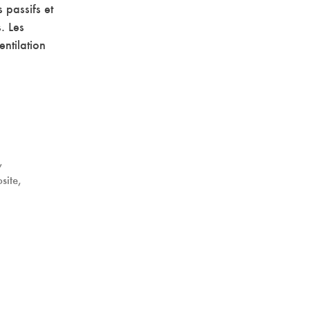
 passifs et
. Les
ntilation
,
site,